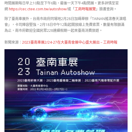
時間展期每日早上10點至下午6點，最後一天下午4點閉展。更多詳情至官
網
https://cec.ctee.com.tw/autoshow/
或「
工商時報展覽
」臉書查詢。
除了臺南車展外，台南市政府同場地2月28日加碼舉辦「TAINAN搖滾春天演唱
會」，卡司陣容堅強，2月18日中午12點起開放線上免費索票，數量有限額滿
為止，南市府歡迎全國民眾228連續假期一起來臺南消費旅遊。
新聞來源：
2023臺南車展2/24-27在大臺南會展中心盛大展出 – 工商時報