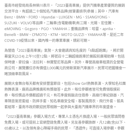
臺南市經發局局長林榮川表示，「2023臺南車展」提供汽機車產業優質的展銷
交流平台，有超過二十個知名汽機車品牌(按筆畫排序)參展；其中，汽車有
Benz、BMW、FORD、Hyundai、LUXGEN、MG、SSANGYONG、
SUZUKI、VOLVO等品牌。二輪車(含電動機車)有三陽、光陽、宏佳騰、
eMOVING、Gogoro、PGO、YAMAHA；重機品牌有：哈雷、aprilia、
Benelli、BMW、CFMOTO、KTM、MOTO GUZZI、YAMAHA等，是近二年
COVID-19疫情以來，國內唯一的專業車展，精彩可期。
為營造「2023臺南車展」氣勢，大會邀請具知名度的「6點超跑團」，將於開
幕當天(2/24) 上午10至12點，將號召十二輛超級跑車於展館前廣場助陣，包括
保時捷、麥拉倫、法拉利、林寶堅尼等品牌。另外，專營高級車租賃的全營電
商公司，展覽攤位亦有價值3,000萬元的勞斯萊斯汽車展示，民眾可把握機會一
睹頂級車款風采。
展期大會舞台每天都有安排豐富節目，包括Show Girl熱舞表演、大學知名社團
熱舞表演、廠商品牌推廣和有獎徵答。此外，每位參觀者皆可免費領取摸彩
券，每份獎品市價都超過千元，有花季度假飯店住宿券、高級行車紀錄器、汽
車隔音氣密套組、防摔手套、知名車廠安全帽、客製風雨衣、飛行外套、餐具
套組等，臺南市政府歡迎民眾相揪一起參與大臺南汽機車界的年度盛會。
「2023臺南車展」參觀入場方式，專業人士憑名片換證入場，一般民眾填問卷
免費入場，或可提前上官網登錄免費入場。另友善參觀族群，凡12歲(含)以下、
65歲以上，以及領有身心障礙手冊的民眾，「憑證件」可直接入場參觀。參觀