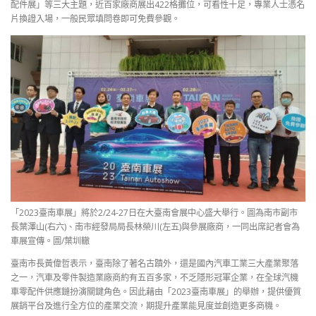
配件展」等三大主題，近百家廠商展出422格攤位，可看性十足，專業人士憑名
片換證入場，一般民眾填問卷即可免費參觀。
「2023臺南車展」將於2/24-27日在大臺南會展中心盛大舉行。圖為南市副市
長葉澤山(右六)、南市經發局局長林榮川(左五)與參展廠商，一同出席記者會為
車展宣傳。圖/葉圳轍
臺南市長黃偉哲表示，臺南除了著名古蹟外，還是國內汽車工業三大產業聚落
之一，汽車及零件製造業廠商約有五百多家，不乏隱形冠軍企業，在全球汽機
車零配件供應鏈扮演關鍵角色。因此藉由「2023臺南車展」的舉辦，提供優質
展銷平台及進行全方位的產業交流，期提升產業能見度並創造更多商機。