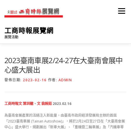
跳
至
選單
主
要
內
工商時報展覽網
容
展覽活動
首頁
自動化機械展
台南品味週
2023臺南車展2/24-27在大臺南會展中
心盛大展出
臺南國際綠色產業展
臺南車展
參展住宿
臉書
發佈日期:
2023-02-16
作者:
ADMIN
工商時報
文 葉圳轍
、
文 翁婉茹
2023.02.16
為臺南會展產業的活絡注入新能量，由臺南市政府經濟發展局主辦的首屆
「2023臺南車展 (Tainan Autoshow)」，將於2月24日至27日在「大臺南會展
中心」盛大舉行，規劃展出「新車大展」、「重機暨二輪車展」及「汽機車零