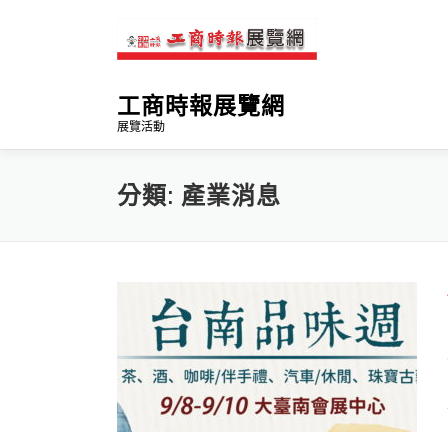
跳
至
主
要
工商時報展覽網
內
容
展覽活動
分類:
產業消息