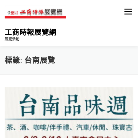
跳
至
選單
主
要
內
工商時報展覽網
容
展覽活動
首頁
自動化機械展
台南品味週
標籤:
台南展覽
臺南國際綠色產業展
臺南車展
參展住宿
臉書