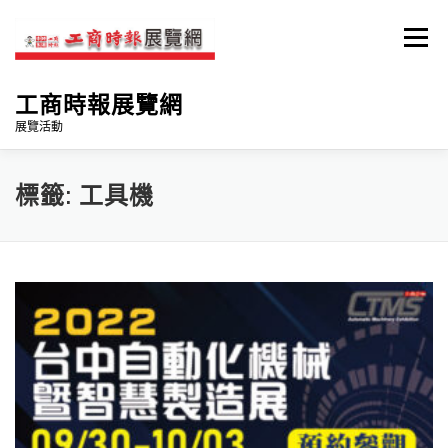
跳
至
選單
主
要
內
工商時報展覽網
容
展覽活動
首頁
自動化機械展
台南品味週
標籤:
工具機
臺南國際綠色產業展
臺南車展
參展住宿
臉書